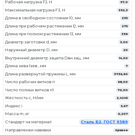
Рабочая нагрузка F2, Н
97,0
Максимальная нагрузка F3, Н
392,3
Длина в свободном состоянии l0, мм
235
Длина при рабочем растяжении l2, мм
275
Длина при полном растяжении l3, мм
396
Диаметр заготовки d, мм
3,00
Наружный диаметр D, мм
20
Внутренний диаметр зацепа Dвн.зац., мм
14,00
Длина зева lзев., мм
7
Длина развернутой пружины L, мм
3736,60
Число рабочих витков n
68,00
Число полных витков n1
70,00
Жесткость с, Н/мм
2,4245
Индекс i
5,67
Масса m, кг
0,207
Стандарт на материал
Сталь Б2, ГОСТ 9389
Направленеи навивки
правое