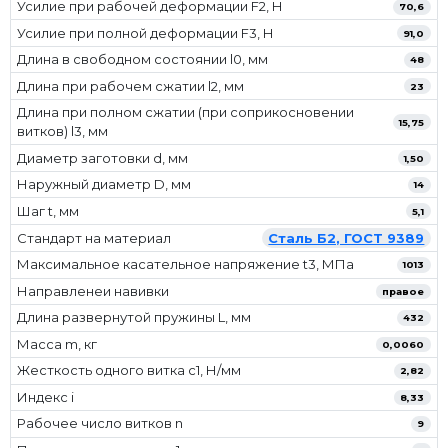
Усилие при рабочей деформации F2, Н
70,6
Усилие при полной деформации F3, Н
91,0
Длина в свободном состоянии l0, мм
48
Длина при рабочем сжатии l2, мм
23
Длина при полном сжатии (при соприкосновении
15,75
витков) l3, мм
Диаметр заготовки d, мм
1,50
Наружный диаметр D, мм
14
Шаг t, мм
5,1
Стандарт на материал
Сталь Б2, ГОСТ 9389
Максимальное касательное напряжение t3, МПа
1013
Направленеи навивки
правое
Длина развернутой пружины L, мм
432
Масса m, кг
0,0060
Жесткость одного витка c1, Н/мм
2,82
Индекс i
8,33
Рабочее число витков n
9