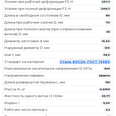
Усилие при рабочей деформации F2, Н
537,7
Усилие при полной деформации F3, Н
2419,7
Длина в свободном состоянии l0, мм
80
Длина при рабочем сжатии l2, мм
70
Длина при полном сжатии (при соприкосновении
35
витков) l3, мм
Диаметр заготовки d, мм
10,00
Наружный диаметр D, мм
100
Шаг t, мм
28,0
Стандарт на материал
Сталь 60С2А, ГОСТ 14963
Максимальное касательное напряжение t3, МПа
644
Направленеи навивки
правое
Длина развернутой пружины L, мм
1131
Масса m, кг
0,6969
Жесткость одного витка c1, Н/мм
53,77
Индекс i
9,00
Рабочее число витков n
2,5