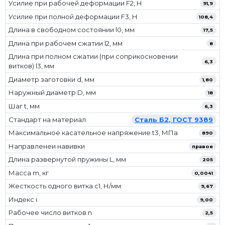
Усилие при рабочей деформации F2, Н
91,9
Усилие при полной деформации F3, Н
108,4
Длина в свободном состоянии l0, мм
17,5
Длина при рабочем сжатии l2, мм
8
Длина при полном сжатии (при соприкосновении
6,3
витков) l3, мм
Диаметр заготовки d, мм
1,80
Наружный диаметр D, мм
18
Шаг t, мм
6,3
Стандарт на материал
Сталь Б2, ГОСТ 9389
Максимальное касательное напряжение t3, МПа
890
Направленеи навивки
правое
Длина развернутой пружины L, мм
205
Масса m, кг
0,0041
Жесткость одного витка c1, Н/мм
9,67
Индекс i
9,00
Рабочее число витков n
2,5