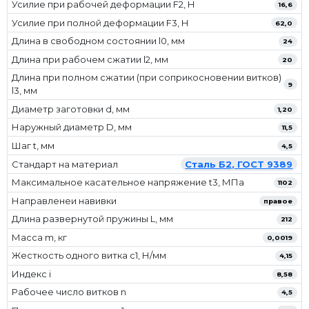
Усилие при рабочей деформации F2, Н
16,6
Усилие при полной деформации F3, Н
62,0
Длина в свободном состоянии l0, мм
24
Длина при рабочем сжатии l2, мм
20
Длина при полном сжатии (при соприкосновении витков)
9
l3, мм
Диаметр заготовки d, мм
1,20
Наружный диаметр D, мм
11,5
Шаг t, мм
4,5
Стандарт на материал
Сталь Б2, ГОСТ 9389
Максимальное касательное напряжение t3, МПа
1102
Направленеи навивки
правое
Длина развернутой пружины L, мм
212
Масса m, кг
0,0019
Жесткость одного витка c1, Н/мм
4,15
Индекс i
8,58
Рабочее число витков n
4,5