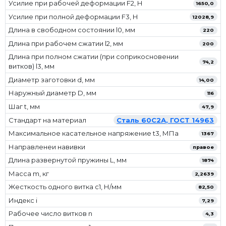
Усилие при рабочей деформации F2, Н
1650,0
Усилие при полной деформации F3, Н
12028,9
Длина в свободном состоянии l0, мм
220
Длина при рабочем сжатии l2, мм
200
Длина при полном сжатии (при соприкосновении
74,2
витков) l3, мм
Диаметр заготовки d, мм
14,00
Наружный диаметр D, мм
116
Шаг t, мм
47,9
Стандарт на материал
Сталь 60С2А, ГОСТ 14963
Максимальное касательное напряжение t3, МПа
1367
Направленеи навивки
правое
Длина развернутой пружины L, мм
1874
Масса m, кг
2,2639
Жесткость одного витка c1, Н/мм
82,50
Индекс i
7,29
Рабочее число витков n
4,3