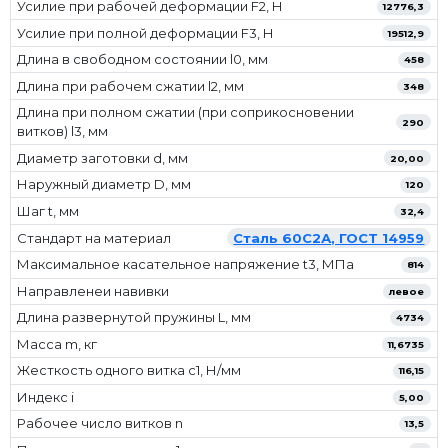
Усилие при рабочей деформации F2, Н
12776,3
Усилие при полной деформации F3, Н
19512,9
Длина в свободном состоянии l0, мм
458
Длина при рабочем сжатии l2, мм
348
Длина при полном сжатии (при соприкосновении
290
витков) l3, мм
Диаметр заготовки d, мм
20,00
Наружный диаметр D, мм
120
Шаг t, мм
32,4
Стандарт на материал
Сталь 60С2А, ГОСТ 14959
Максимальное касательное напряжение t3, МПа
814
Направленеи навивки
левое
Длина развернутой пружины L, мм
4734
Масса m, кг
11,6735
Жесткость одного витка c1, Н/мм
116,15
Индекс i
5,00
Рабочее число витков n
13,5