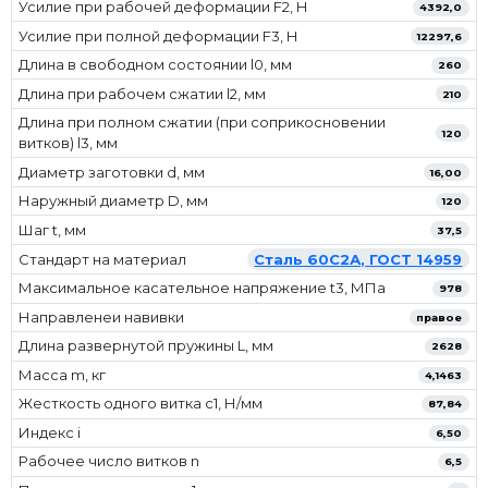
Усилие при рабочей деформации F2, Н
4392,0
Усилие при полной деформации F3, Н
12297,6
Длина в свободном состоянии l0, мм
260
Длина при рабочем сжатии l2, мм
210
Длина при полном сжатии (при соприкосновении
120
витков) l3, мм
Диаметр заготовки d, мм
16,00
Наружный диаметр D, мм
120
Шаг t, мм
37,5
Стандарт на материал
Сталь 60С2А, ГОСТ 14959
Максимальное касательное напряжение t3, МПа
978
Направленеи навивки
правое
Длина развернутой пружины L, мм
2628
Масса m, кг
4,1463
Жесткость одного витка c1, Н/мм
87,84
Индекс i
6,50
Рабочее число витков n
6,5