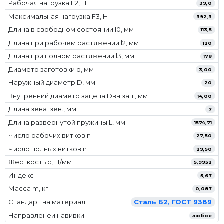
Рабочая нагрузка F2, Н
39,0
Максимальная нагрузка F3, Н
392,3
Длина в свободном состоянии l0, мм
113,5
Длина при рабочем растяжении l2, мм
120
Длина при полном растяжении l3, мм
178
Диаметр заготовки d, мм
3,00
Наружный диаметр D, мм
20
Внутренний диаметр зацепа Dвн.зац., мм
14,00
Длина зева lзев., мм
7
Длина развернутой пружины L, мм
1574,71
Число рабочих витков n
27,50
Число полных витков n1
29,50
Жесткость с, Н/мм
5,9952
Индекс i
5,67
Масса m, кг
0,087
Стандарт на материал
Сталь Б2, ГОСТ 9389
Направленеи навивки
любое