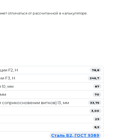
жет отличаться от рассчитанной в калькуляторе.
ии F2, Н
78,8
и F3, Н
246,7
l0, мм
87
 мм
70
 соприкосновении витков) l3, мм
33,75
3,00
29
8,5
Сталь Б2, ГОСТ 9389