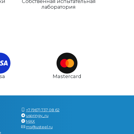
ки
Собственная испытательная
лаборатория
isa
Mastercard
+7 (967) 737 08 62
uspringy_ru
MAX
ms@usteel.ru
е