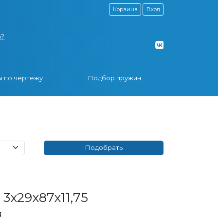
Корзина
Вход
ь?
 по чертежу
Подбор пружин
3x29x87x11,75
я