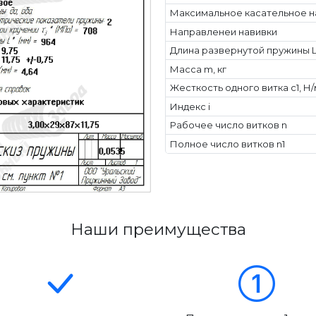
Максимальное касательное н
Направленеи навивки
Длина развернутой пружины L
Масса m, кг
Жесткость одного витка c1, Н
Индекс i
Рабочее число витков n
Полное число витков n1
Наши преимущества