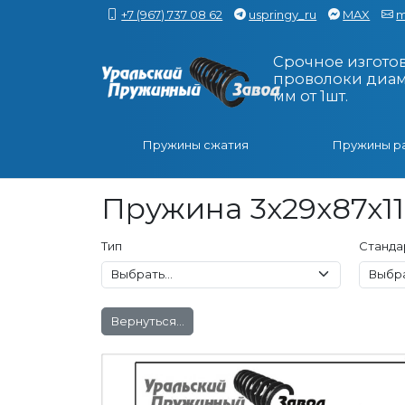
+7 (967) 737 08 62
uspringy_ru
MAX
m
Срочное изгото
проволоки диаме
мм от 1шт.
Пружины сжатия
Пружины р
Пружина 3x29x87x11
Тип
Станда
Вернуться...