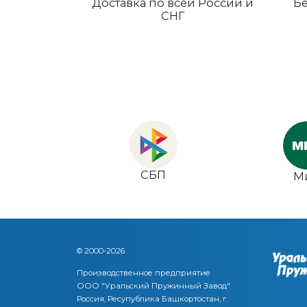
Доставка по всей России и
Бе
СНГ
СБП
М
© 2000-2026
Производственное предприятие
ООО "Уральский Пружинный Завод"
Россия, Ресупублика Башкортостан, г.