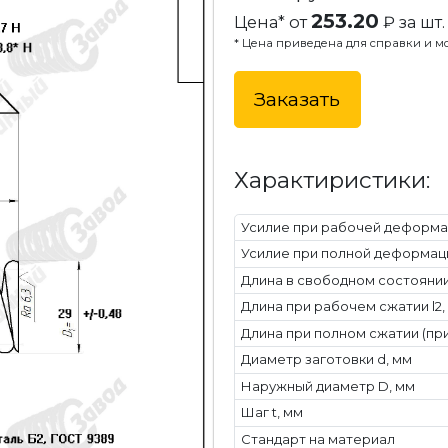
253.20
Цена* от
₽ за шт.
* Цена приведена для справки и мо
Заказать
Характиристики:
Усилие при рабочей деформац
Усилие при полной деформаци
Длина в свободном состоянии 
Длина при рабочем сжатии l2,
Длина при полном сжатии (при
Диаметр заготовки d, мм
Наружный диаметр D, мм
Шаг t, мм
Стандарт на материал