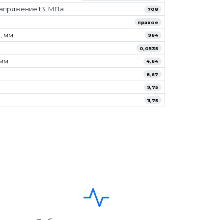
апряжение t3, МПа
708
правое
, мм
964
0,0535
/мм
4,64
8,67
9,75
11,75