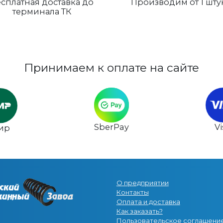
сплатная доставка до
Производим от 1 шту
терминала ТК
Принимаем к оплате на сайте
SberPay
V
ир
О предприятии
Контакты
Оплата и доставка
Как заказать?
Пользовательское соглашени