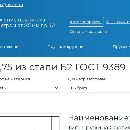
s@usteel.ru
вление пружин из
Как заказат
Каталог пружин
тром от 0.5 мм до 40
Оплата и доставка
астяжения
Пружины кручения
Пружины
,75 из стали Б2 ГОСТ 9389
рт на материал
Диаметр заготовки
Наименование: 
Тип: Пружина Сжати