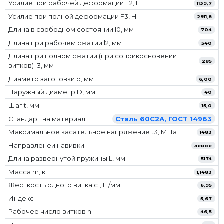
Усилие при рабочей деформации F2, Н
1139,7
Усилие при полной деформации F3, Н
2911,8
Длина в свободном состоянии l0, мм
704
Длина при рабочем сжатии l2, мм
540
Длина при полном сжатии (при соприкосновении
285
витков) l3, мм
Диаметр заготовки d, мм
6,00
Наружный диаметр D, мм
40
Шаг t, мм
15,0
Стандарт на материал
Сталь 60С2А, ГОСТ 14963
Максимальное касательное напряжение t3, МПа
1483
Направленеи навивки
левое
Длина развернутой пружины L, мм
5174
Масса m, кг
1,1483
Жесткость одного витка c1, Н/мм
6,95
Индекс i
5,67
Рабочее число витков n
46,5