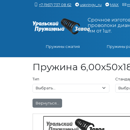
+7 (967) 737 08 62
uspringy_ru
MAX
m
Срочное изгото
проволоки диаме
мм от 1шт.
Пружины сжатия
Пружины р
Пружина 6,00x50x18
Тип
Станда
Вернуться...