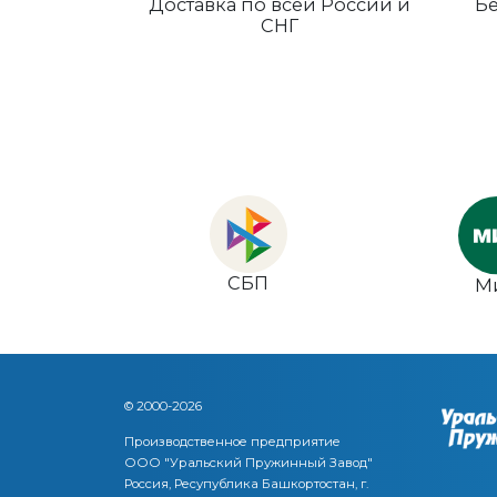
Доставка по всей России и
Бе
СНГ
СБП
М
© 2000-2026
Производственное предприятие
ООО "Уральский Пружинный Завод"
Россия, Ресупублика Башкортостан, г.