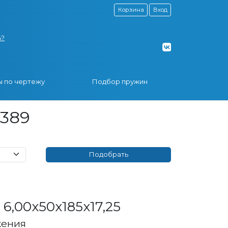
Корзина
Вход
ь?
 по чертежу
Подбор пружин
9389
6,00x50x185x17,25
жения