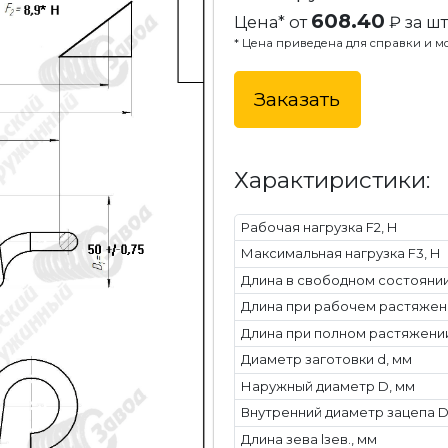
608.40
Цена* от
₽ за шт
* Цена приведена для справки и мо
Заказать
Характиристики:
Рабочая нагрузка F2, Н
Максимальная нагрузка F3, Н
Длина в свободном состоянии 
Длина при рабочем растяжени
Длина при полном растяжении
Диаметр заготовки d, мм
Наружный диаметр D, мм
Внутренний диаметр зацепа Dв
Длина зева lзев., мм