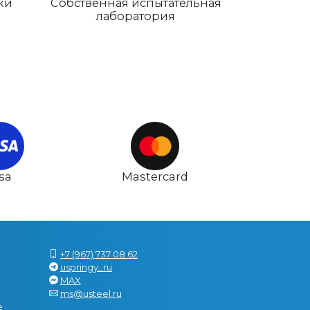
ки
Собственная испытательная
лаборатория
isa
Mastercard
+7 (967) 737 08 62
uspringy_ru
MAX
ms@usteel.ru
е