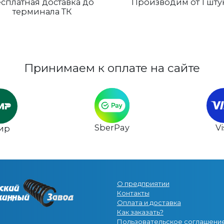
сплатная доставка до
Производим от 1 шту
терминала ТК
Принимаем к оплате на сайте
SberPay
V
ир
О предприятии
Контакты
Оплата и доставка
Как заказать?
Пользовательское соглашени