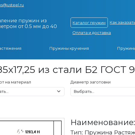
s@usteel.ru
вление пружин из
Как заказат
Каталог пружин
тром от 0.5 мм до 40
Оплата и доставка
астяжения
Пружины кручения
Пружины
5x17,25 из стали Б2 ГОСТ 
рт на материал
Диаметр заготовки
Наименование: 
Тип: Пружина Растя