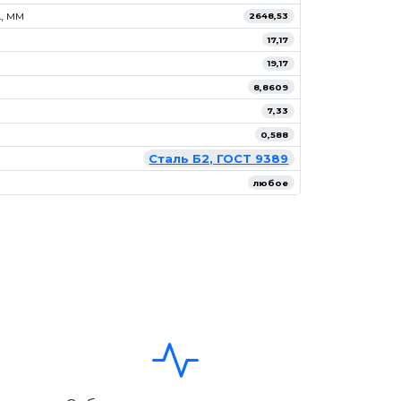
, мм
2648,53
17,17
19,17
8,8609
7,33
0,588
Сталь Б2, ГОСТ 9389
любое