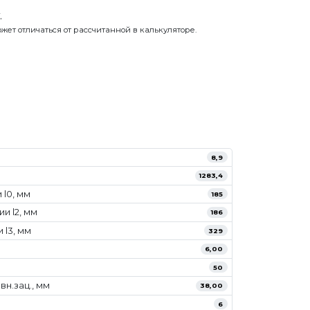
.
жет отличаться от рассчитанной в калькуляторе.
8,9
1283,4
l0, мм
185
и l2, мм
186
 l3, мм
329
6,00
50
н.зац., мм
38,00
6