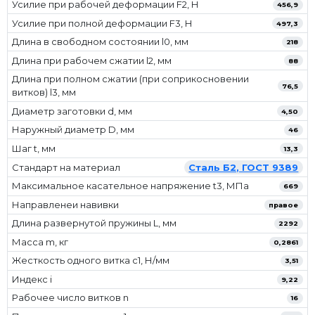
Усилие при рабочей деформации F2, Н
456,9
Усилие при полной деформации F3, Н
497,3
Длина в свободном состоянии l0, мм
218
Длина при рабочем сжатии l2, мм
88
Длина при полном сжатии (при соприкосновении
76,5
витков) l3, мм
Диаметр заготовки d, мм
4,50
Наружный диаметр D, мм
46
Шаг t, мм
13,3
Стандарт на материал
Сталь Б2, ГОСТ 9389
Максимальное касательное напряжение t3, МПа
669
Направленеи навивки
правое
Длина развернутой пружины L, мм
2292
Масса m, кг
0,2861
Жесткость одного витка c1, Н/мм
3,51
Индекс i
9,22
Рабочее число витков n
16