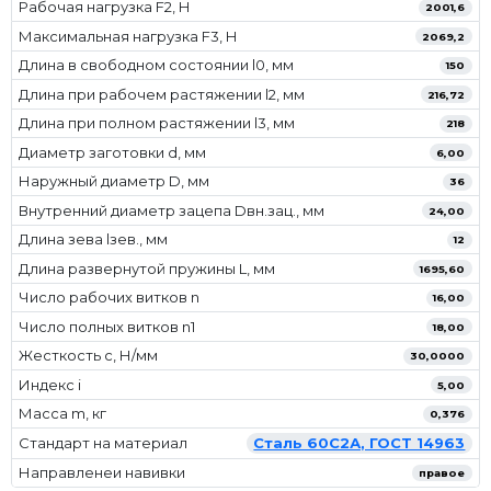
Рабочая нагрузка F2, Н
2001,6
Максимальная нагрузка F3, Н
2069,2
Длина в свободном состоянии l0, мм
150
Длина при рабочем растяжении l2, мм
216,72
Длина при полном растяжении l3, мм
218
Диаметр заготовки d, мм
6,00
Наружный диаметр D, мм
36
Внутренний диаметр зацепа Dвн.зац., мм
24,00
Длина зева lзев., мм
12
Длина развернутой пружины L, мм
1695,60
Число рабочих витков n
16,00
Число полных витков n1
18,00
Жесткость с, Н/мм
30,0000
Индекс i
5,00
Масса m, кг
0,376
Стандарт на материал
Сталь 60С2А, ГОСТ 14963
Направленеи навивки
правое