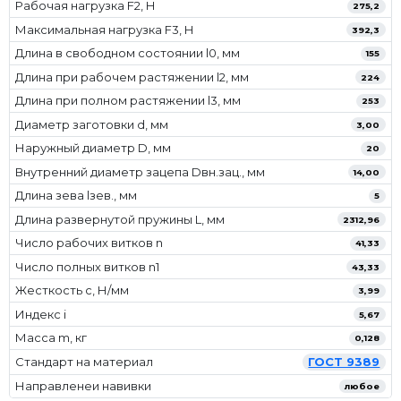
Рабочая нагрузка F2, Н
275,2
Максимальная нагрузка F3, Н
392,3
Длина в свободном состоянии l0, мм
155
Длина при рабочем растяжении l2, мм
224
Длина при полном растяжении l3, мм
253
Диаметр заготовки d, мм
3,00
Наружный диаметр D, мм
20
Внутренний диаметр зацепа Dвн.зац., мм
14,00
Длина зева lзев., мм
5
Длина развернутой пружины L, мм
2312,96
Число рабочих витков n
41,33
Число полных витков n1
43,33
Жесткость с, Н/мм
3,99
Индекс i
5,67
Масса m, кг
0,128
Стандарт на материал
ГОСТ 9389
Направленеи навивки
любое