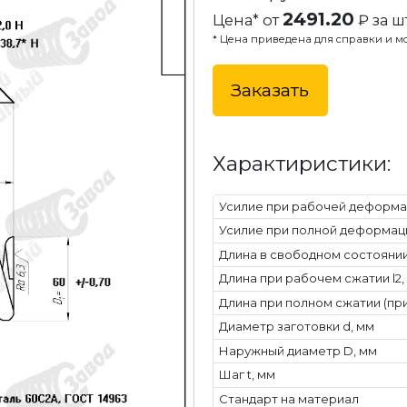
2491.20
Цена* от
₽ за шт
* Цена приведена для справки и мо
Заказать
Характиристики:
Усилие при рабочей деформац
Усилие при полной деформаци
Длина в свободном состоянии 
Длина при рабочем сжатии l2,
Длина при полном сжатии (при
Диаметр заготовки d, мм
Наружный диаметр D, мм
Шаг t, мм
Стандарт на материал