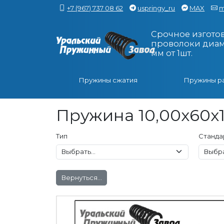
+7 (967) 737 08 62
uspringy_ru
MAX
m
Срочное изгото
проволоки диаме
мм от 1шт.
Пружины сжатия
Пружины р
Пружина 10,00x60x1
Тип
Станда
Вернуться...