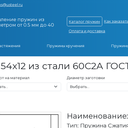
s@usteel.ru
вление пружин из
Как заказат
Каталог пружин
тром от 0.5 мм до 40
Оплата и доставка
астяжения
Пружины кручения
Пружины
54x12 из стали 60С2А ГОС
рт на материал
Диаметр заготовки
Наименование: 
Тип: Пружина Сжати