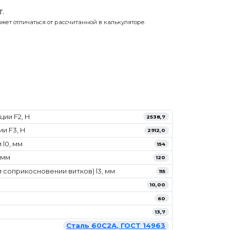
.
жет отличаться от рассчитанной в калькуляторе.
ии F2, Н
2538,7
и F3, Н
2912,0
l0, мм
154
 мм
120
 соприкосновении витков) l3, мм
115
10,00
60
13,7
Сталь 60С2А, ГОСТ 14963