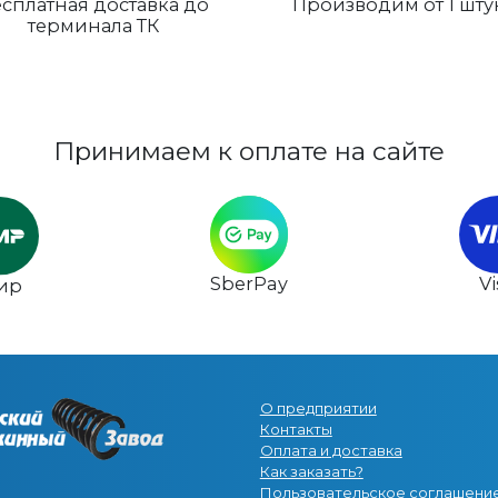
сплатная доставка до
Производим от 1 шту
терминала ТК
Принимаем к оплате на сайте
SberPay
V
ир
О предприятии
Контакты
Оплата и доставка
Как заказать?
Пользовательское соглашени