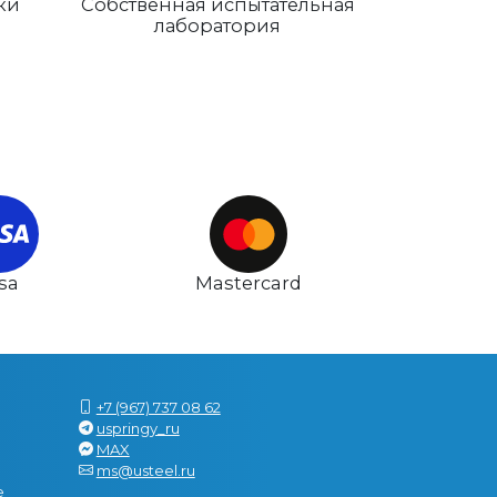
ки
Собственная испытательная
лаборатория
isa
Mastercard
+7 (967) 737 08 62
uspringy_ru
MAX
ms@usteel.ru
е