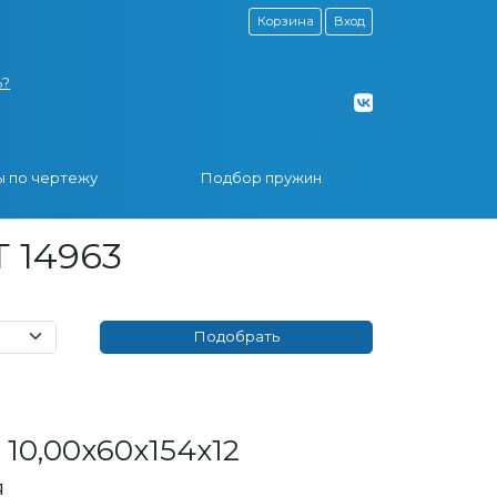
Корзина
Вход
ь?
 по чертежу
Подбор пружин
Т 14963
10,00x60x154x12
я