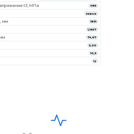
апряжение t3, МПа
486
левое
, мм
1891
1,1657
/мм
74,67
5,00
10,5
12