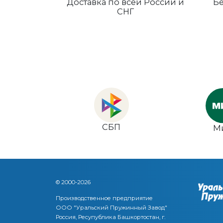
Доставка по всей России и
Бе
СНГ
СБП
М
© 2000-2026
Производственное предприятие
ООО "Уральский Пружинный Завод"
Россия, Ресупублика Башкортостан, г.