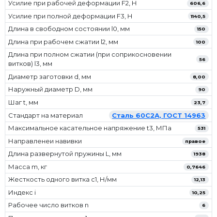
Усилие при рабочей деформации F2, Н
606,6
Усилие при полной деформации F3, Н
1140,5
Длина в свободном состоянии l0, мм
150
Длина при рабочем сжатии l2, мм
100
Длина при полном сжатии (при соприкосновении
56
витков) l3, мм
Диаметр заготовки d, мм
8,00
Наружный диаметр D, мм
90
Шаг t, мм
23,7
Стандарт на материал
Сталь 60С2А, ГОСТ 14963
Максимальное касательное напряжение t3, МПа
531
Направленеи навивки
правое
Длина развернутой пружины L, мм
1938
Масса m, кг
0,7646
Жесткость одного витка c1, Н/мм
12,13
Индекс i
10,25
Рабочее число витков n
6