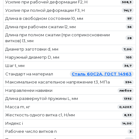
Усилие при рабочей деформации F2, Н
508,3
Усилие при полной деформации F3, Н
741,7
Длина в свободном состоянии l0, мм
117
Длина при рабочем сжатии l2, мм
56
Длина при полном сжатии (при соприкосновении
28
витков) l3, мм
Диаметр заготовки d, мм
7,00
Наружный диаметр D, мм
105
Шаг t, мм
36,7
Стандарт на материал
Сталь 60С2А, ГОСТ 14963
Максимальное касательное напряжение t3, МПа
594
Направленеи навивки
любое
Длина развернутой пружины L, мм
1392
Масса m, кг
0,4203
Жесткость одного витка c1, Н/мм
8,33
Индекс i
14,00
Рабочее число витков n
3