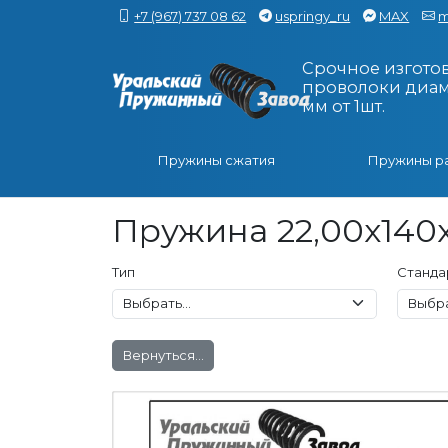
+7 (967) 737 08 62
uspringy_ru
MAX
m
Срочное изгото
проволоки диаме
мм от 1шт.
Пружины сжатия
Пружины р
Пружина 22,00x140x
Тип
Станда
Вернуться...