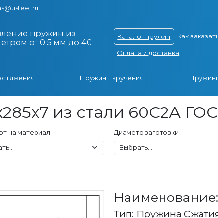
s@usteel.ru
вление пружин из
Как заказат
Каталог пружин
тром от 0.5 мм до 40
Оплата и доставка
астяжения
Пружины кручения
Пружины
285x7 из стали 60С2А ГОС
рт на материал
Диаметр заготовки
Наименование: 
Тип: Пружина Сжати