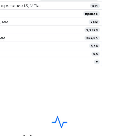
апряжение t3, МПа
1314
правое
, мм
2612
7,7929
/мм
254,04
5,36
5,5
7