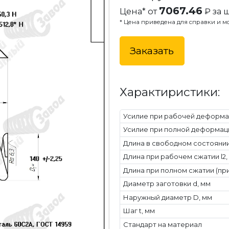
7067.46
Цена* от
₽ за ш
* Цена приведена для справки и мо
Заказать
Характиристики:
Усилие при рабочей деформац
Усилие при полной деформаци
Длина в свободном состоянии 
Длина при рабочем сжатии l2,
Длина при полном сжатии (при
Диаметр заготовки d, мм
Наружный диаметр D, мм
Шаг t, мм
Стандарт на материал