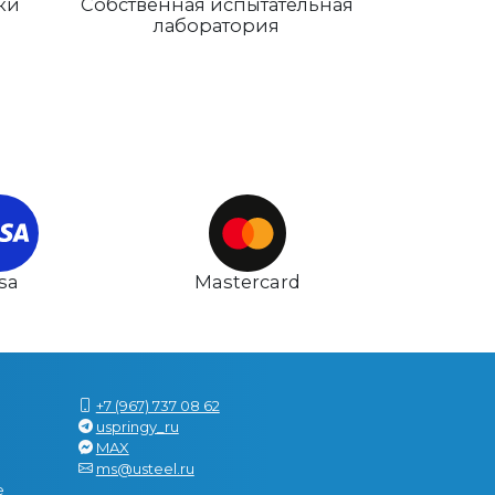
ки
Собственная испытательная
лаборатория
isa
Mastercard
+7 (967) 737 08 62
uspringy_ru
MAX
ms@usteel.ru
е