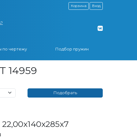
Корзина
Вход
ь?
 по чертежу
Подбор пружин
Т 14959
22,00x140x285x7
я