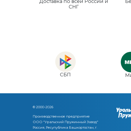
Доставка по всей России и
Бе
СНГ
СБП
М
© 2000-2026
Производственное предприятие
ООО "Уральский Пружинный Завод"
Россия, Ресупублика Башкортостан, г.