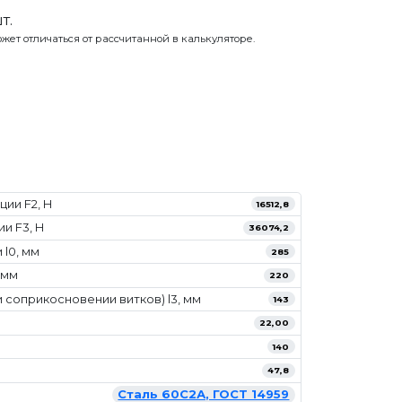
т.
жет отличаться от рассчитанной в калькуляторе.
ии F2, Н
16512,8
и F3, Н
36074,2
l0, мм
285
 мм
220
 соприкосновении витков) l3, мм
143
22,00
140
47,8
Сталь 60С2А, ГОСТ 14959