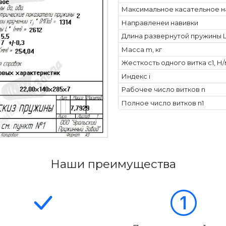
Максимальное касательное н
Направленеи навивки
Длина развернутой пружины L
Масса m, кг
Жесткость одного витка c1, Н
Индекс i
Рабочее число витков n
Полное число витков n1
Наши преимущества