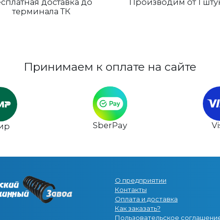
сплатная доставка до
Производим от 1 шту
терминала ТК
Принимаем к оплате на сайте
SberPay
V
ир
О предприятии
Контакты
Оплата и доставка
Как заказать?
Пользовательское соглашени