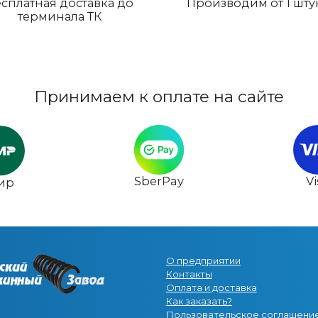
сплатная доставка до
Производим от 1 шту
терминала ТК
Принимаем к оплате на сайте
SberPay
V
ир
О предприятии
Контакты
Оплата и доставка
Как заказать?
Пользовательское соглашени