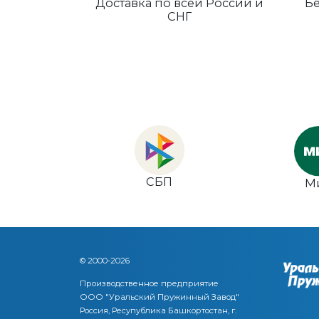
Доставка по всей России и
Бе
СНГ
СБП
М
© 2000-2026
Производственное предприятие
ООО "Уральский Пружинный Завод"
Россия, Ресупублика Башкортостан, г.