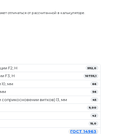
жет отличаться от рассчитанной в калькуляторе.
ии F2, Н
5112,0
и F3, Н
10735,1
l0, мм
66
 мм
56
 соприкосновении витков) l3, мм
45
9,00
42
15,0
ГОСТ 14963