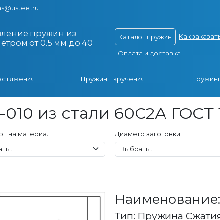
s@usteel.ru
вление пружин из
Как заказат
Каталог пружин
тром от 0.5 мм до 40
Оплата и доставка
астяжения
Пружины кручения
Пружины
010 из стали 60С2А ГОСТ 
рт на материал
Диаметр заготовки
Наименование: 
Тип: Пружина Сжати