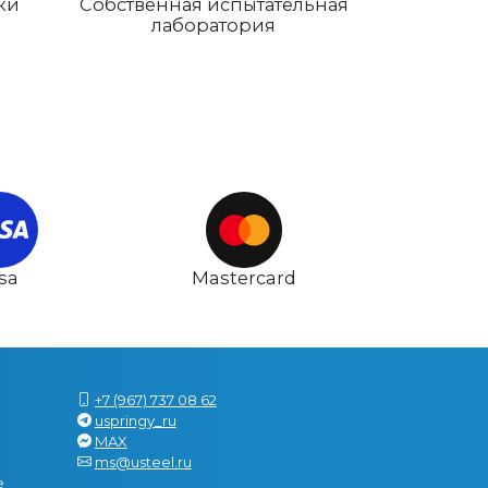
ки
Собственная испытательная
лаборатория
isa
Mastercard
+7 (967) 737 08 62
uspringy_ru
MAX
ms@usteel.ru
е