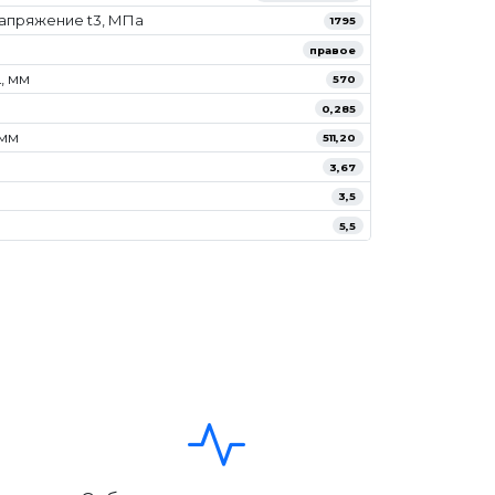
апряжение t3, МПа
1795
правое
, мм
570
0,285
/мм
511,20
3,67
3,5
5,5