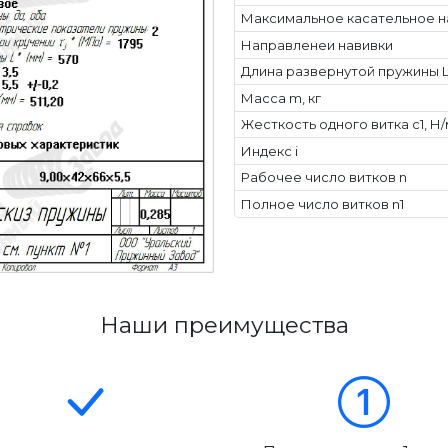
Максимальное касательное н
Направленеи навивки
Длина развернутой пружины L
Масса m, кг
Жесткость одного витка c1, Н
Индекс i
Рабочее число витков n
Полное число витков n1
Наши преимущества