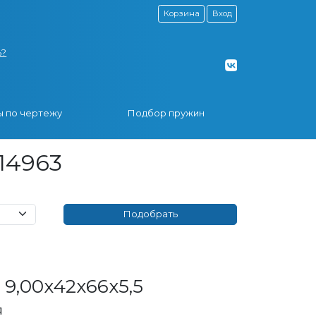
Корзина
Вход
ь?
 по чертежу
Подбор пружин
14963
9,00x42x66x5,5
я