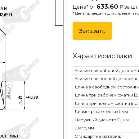
633.60
Цена* от
₽ за шт.
* Цена приведена для справки и мо
Заказать
Характиристики:
Усилие при рабочей деформац
Усилие при полной деформаци
Длина в свободном состоянии 
Длина при рабочем сжатии l2,
Длина при полном сжатии (при
Диаметр заготовки d, мм
Наружный диаметр D, мм
Шаг t, мм
Стандарт на материал