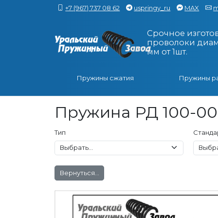
+7 (967) 737 08 62
uspringy_ru
MAX
m
Срочное изгото
проволоки диаме
мм от 1шт.
Пружины сжатия
Пружины р
Пружина РД 100-00-
Тип
Станда
Вернуться...