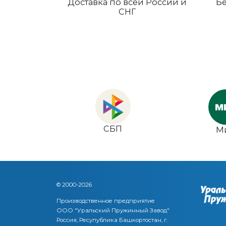
Доставка по всей России и
Бе
СНГ
СБП
М
© 2000-2026
Производственное предприятие
ООО "Уральский Пружинный Завод"
Россия, Ресупублика Башкортостан, г.