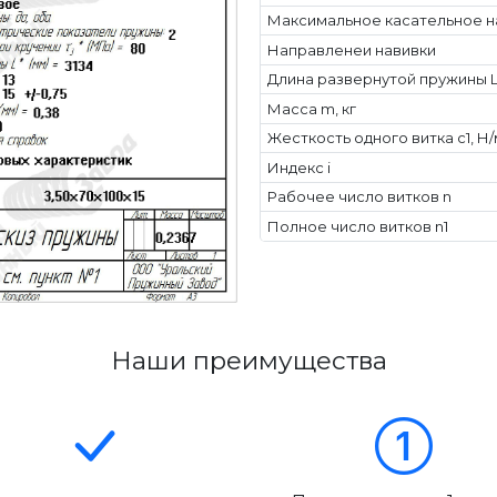
Максимальное касательное н
Направленеи навивки
Длина развернутой пружины L
Масса m, кг
Жесткость одного витка c1, Н
Индекс i
Рабочее число витков n
Полное число витков n1
Наши преимущества