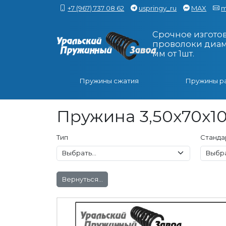
+7 (967) 737 08 62
uspringy_ru
MAX
m
Срочное изгото
проволоки диаме
мм от 1шт.
Пружины сжатия
Пружины р
Пружина 3,50x70x10
Тип
Станда
Вернуться...