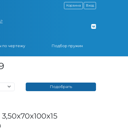
Корзина
Вход
ь?
 по чертежу
Подбор пружин
9
3,50x70x100x15
я