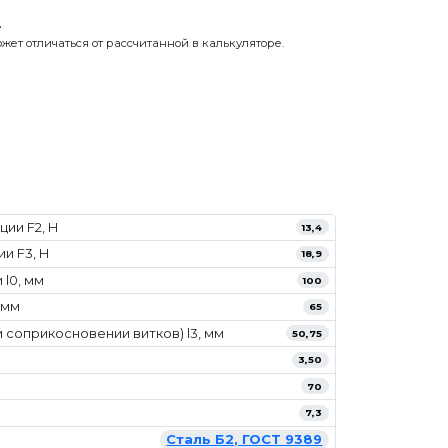
.
жет отличаться от рассчитанной в калькуляторе.
ии F2, Н
13,4
и F3, Н
18,9
l0, мм
100
 мм
65
 соприкосновении витков) l3, мм
50,75
3,50
70
7,3
Сталь Б2, ГОСТ 9389