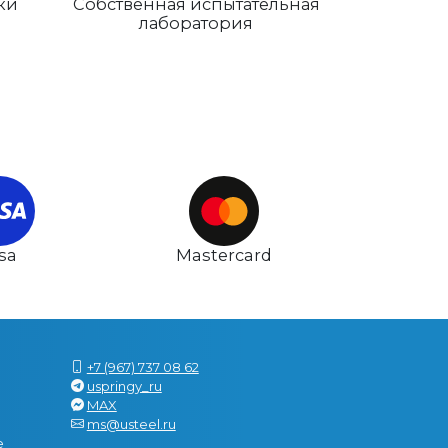
ки
Собственная испытательная
лаборатория
isa
Mastercard
+7 (967) 737 08 62
uspringy_ru
MAX
ms@usteel.ru
е