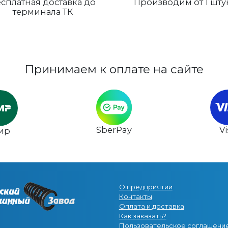
сплатная доставка до
Производим от 1 шту
терминала ТК
Принимаем к оплате на сайте
SberPay
V
ир
О предприятии
Контакты
Оплата и доставка
Как заказать?
Пользовательское соглашени