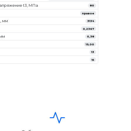
апряжение t3, МПа
80
правое
, мм
3134
0,2367
/мм
0,38
19,00
13
15