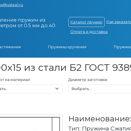
s@usteel.ru
вление пружин из
Как заказат
Каталог пружин
тром от 0.5 мм до 40
Оплата и доставка
астяжения
Пружины кручения
Пружины
0x15 из стали Б2 ГОСТ 938
рт на материал
Диаметр заготовки
Наименование: 
Тип: Пружина Сжати