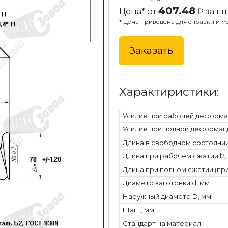
407.48
Цена* от
₽ за шт
* Цена приведена для справки и мо
Заказать
Характиристики:
Усилие при рабочей деформац
Усилие при полной деформаци
Длина в свободном состоянии 
Длина при рабочем сжатии l2,
Длина при полном сжатии (при
Диаметр заготовки d, мм
Наружный диаметр D, мм
Шаг t, мм
Стандарт на материал