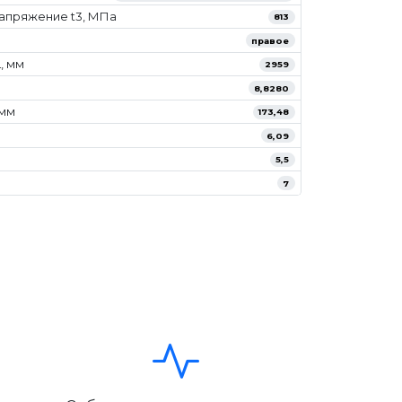
апряжение t3, МПа
813
правое
, мм
2959
8,8280
/мм
173,48
6,09
5,5
7