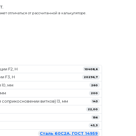
т.
жет отличаться от рассчитанной в калькуляторе.
ии F2, Н
10408,6
и F3, Н
20296,7
l0, мм
260
 мм
200
 соприкосновении витков) l3, мм
143
22,00
156
43,3
Сталь 60С2А, ГОСТ 14959