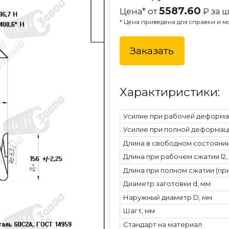
5587.60
Цена* от
₽ за ш
* Цена приведена для справки и мо
Заказать
Характиристики:
Усилие при рабочей деформац
Усилие при полной деформаци
Длина в свободном состоянии 
Длина при рабочем сжатии l2,
Длина при полном сжатии (при
Диаметр заготовки d, мм
Наружный диаметр D, мм
Шаг t, мм
Стандарт на материал