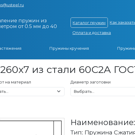
s@usteel.ru
вление пружин из
Как заказат
Каталог пружин
тром от 0.5 мм до 40
Оплата и доставка
астяжения
Пружины кручения
Пружины
260x7 из стали 60С2А ГОС
рт на материал
Диаметр заготовки
Наименование: 
Тип: Пружина Сжати