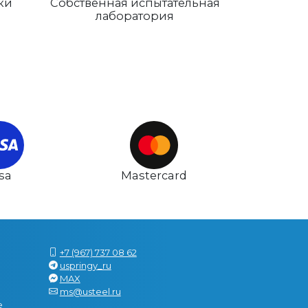
ки
Собственная испытательная
лаборатория
isa
Mastercard
+7 (967) 737 08 62
uspringy_ru
MAX
ms@usteel.ru
е