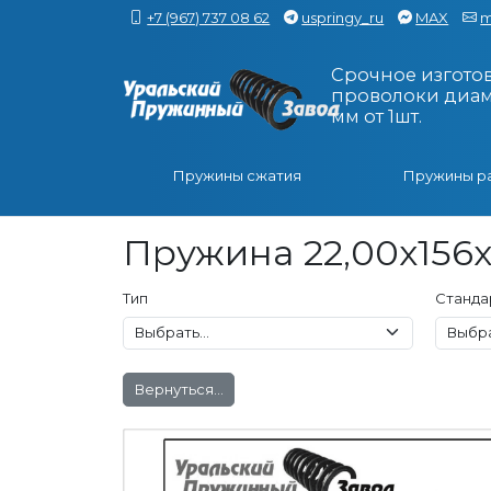
+7 (967) 737 08 62
uspringy_ru
MAX
m
Срочное изгото
проволоки диаме
мм от 1шт.
Пружины сжатия
Пружины р
Пружина 22,00x156x
Тип
Станда
Вернуться...