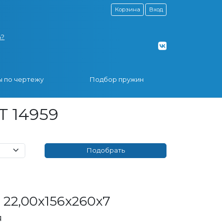
Корзина
Вход
ь?
 по чертежу
Подбор пружин
Т 14959
22,00x156x260x7
я