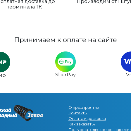
сплатная доставка до
Производим от 1 шту
терминала ТК
Принимаем к оплате на сайте
SberPay
V
ир
О предприятии
Контакты
Оплата и доставка
Как заказать?
Пользовательское соглашени