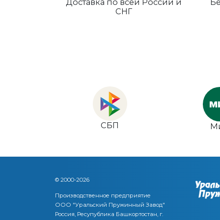
Доставка по всей России и
Бе
СНГ
СБП
М
© 2000-2026
Производственное предприятие
ООО "Уральский Пружинный Завод"
Россия, Ресупублика Башкортостан, г.