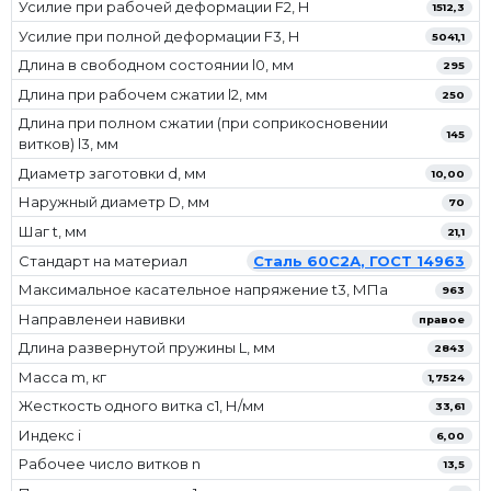
Усилие при рабочей деформации F2, Н
1512,3
Усилие при полной деформации F3, Н
5041,1
Длина в свободном состоянии l0, мм
295
Длина при рабочем сжатии l2, мм
250
Длина при полном сжатии (при соприкосновении
145
витков) l3, мм
Диаметр заготовки d, мм
10,00
Наружный диаметр D, мм
70
Шаг t, мм
21,1
Стандарт на материал
Сталь 60С2А, ГОСТ 14963
Максимальное касательное напряжение t3, МПа
963
Направленеи навивки
правое
Длина развернутой пружины L, мм
2843
Масса m, кг
1,7524
Жесткость одного витка c1, Н/мм
33,61
Индекс i
6,00
Рабочее число витков n
13,5