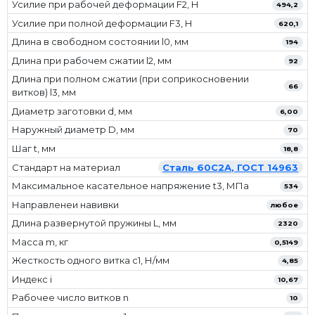
Усилие при рабочей деформации F2, Н
494,2
Усилие при полной деформации F3, Н
620,1
Длина в свободном состоянии l0, мм
194
Длина при рабочем сжатии l2, мм
92
Длина при полном сжатии (при соприкосновении
66
витков) l3, мм
Диаметр заготовки d, мм
6,00
Наружный диаметр D, мм
70
Шаг t, мм
18,8
Стандарт на материал
Сталь 60С2А, ГОСТ 14963
Максимальное касательное напряжение t3, МПа
534
Направленеи навивки
любое
Длина развернутой пружины L, мм
2320
Масса m, кг
0,5149
Жесткость одного витка c1, Н/мм
4,85
Индекс i
10,67
Рабочее число витков n
10