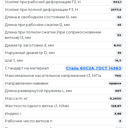
Усилие при рабочей деформации F2, Н
902,1
Усилие при полной деформации F3, Н
2577,5
Длина в свободном состоянии l0, мм
52
Длина при рабочем сжатии l2, мм
45
Длина при полном сжатии (при соприкосновении
32
витков) l3, мм
Диаметр заготовки d, мм
8,00
Наружный диаметр D, мм
55
Шаг t, мм
14,7
Стандарт на материал
Сталь 60С2А, ГОСТ 14963
Максимальное касательное напряжение t3, МПа
760
Направленеи навивки
правое
Длина развернутой пружины L, мм
667
Масса m, кг
0,2630
Жесткость одного витка c1, Н/мм
128,87
Индекс i
5,88
Рабочее число витков n
3