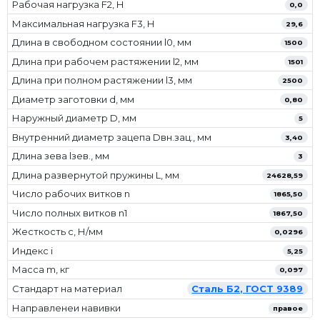
Рабочая нагрузка F2, Н
0,0
Максимальная нагрузка F3, Н
29,6
Длина в свободном состоянии l0, мм
1500
Длина при рабочем растяжении l2, мм
1501
Длина при полном растяжении l3, мм
2500
Диаметр заготовки d, мм
0,80
Наружный диаметр D, мм
5
Внутренний диаметр зацепа Dвн.зац., мм
3,40
Длина зева lзев., мм
3
Длина развернутой пружины L, мм
24628,59
Число рабочих витков n
1865,50
Число полных витков n1
1867,50
Жесткость с, Н/мм
0,0296
Индекс i
5,25
Масса m, кг
0,097
Стандарт на материал
Сталь Б2, ГОСТ 9389
Направленеи навивки
правое