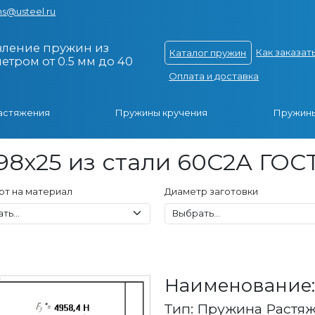
s@usteel.ru
вление пружин из
Как заказат
Каталог пружин
тром от 0.5 мм до 40
Оплата и доставка
астяжения
Пружины кручения
Пружины
8x25 из стали 60С2А ГОСТ
рт на материал
Диаметр заготовки
Наименование: 
Тип: Пружина Растя