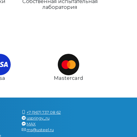
ки
Собственная испытательная
лаборатория
isa
Mastercard
+7 (967) 737 08 62
uspringy_ru
MAX
ms@usteel.ru
е