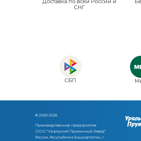
Доставка по всей России и
Бе
СНГ
СБП
М
© 2000-2026
Производственное предприятие
ООО "Уральский Пружинный Завод"
Россия, Ресупублика Башкортостан, г.