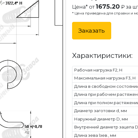
1675.20
Цена* от
₽ за шт
* Цена приведена для справки и мо
Заказать
Характиристики:
Рабочая нагрузка F2, Н
Максимальная нагрузка F3, Н
Длина в свободном состоянии 
Длина при рабочем растяжени
Длина при полном растяжении
Диаметр заготовки d, мм
Наружный диаметр D, мм
Внутренний диаметр зацепа Dв
Длина зева lзев., мм