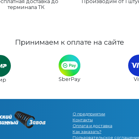
сплатная доставка до
Производим от 1 шту
терминала ТК
Принимаем к оплате на сайте
SberPay
V
ир
О предприятии
Контакты
Оплата и доставка
Как заказать?
Пользовательское соглашени