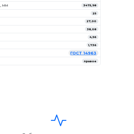
, мм
3475,98
25
27,00
38,08
4,56
1,736
ГОСТ 14963
правое