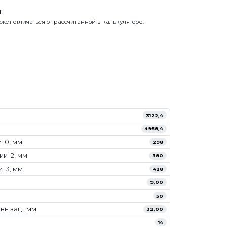
.
жет отличаться от рассчитанной в калькуляторе.
3122,4
4958,4
l0, мм
298
и l2, мм
380
 l3, мм
428
9,00
50
н.зац., мм
32,00
14