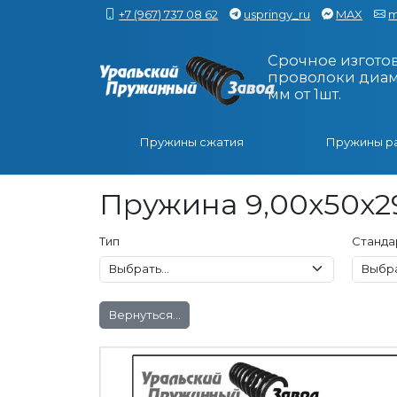
+7 (967) 737 08 62
uspringy_ru
MAX
m
Срочное изгото
проволоки диаме
мм от 1шт.
Пружины сжатия
Пружины р
Пружина 9,00x50x29
Тип
Станда
Вернуться...