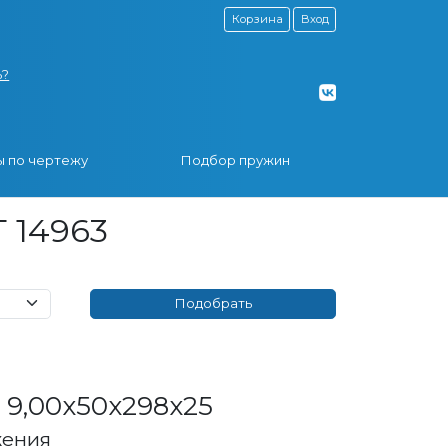
Корзина
Вход
ь?
 по чертежу
Подбор пружин
 14963
9,00x50x298x25
жения