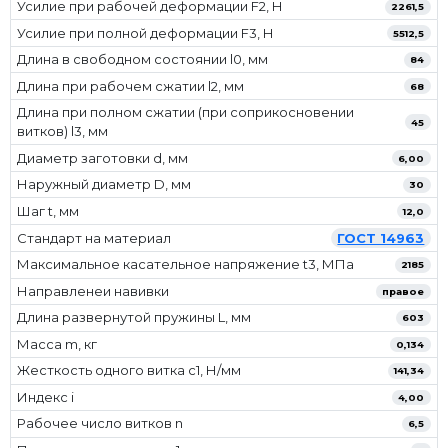
Усилие при рабочей деформации F2, Н
2261,5
Усилие при полной деформации F3, Н
5512,5
Длина в свободном состоянии l0, мм
84
Длина при рабочем сжатии l2, мм
68
Длина при полном сжатии (при соприкосновении
45
витков) l3, мм
Диаметр заготовки d, мм
6,00
Наружный диаметр D, мм
30
Шаг t, мм
12,0
Стандарт на материал
ГОСТ 14963
Максимальное касательное напряжение t3, МПа
2185
Направленеи навивки
правое
Длина развернутой пружины L, мм
603
Масса m, кг
0,134
Жесткость одного витка c1, Н/мм
141,34
Индекс i
4,00
Рабочее число витков n
6,5