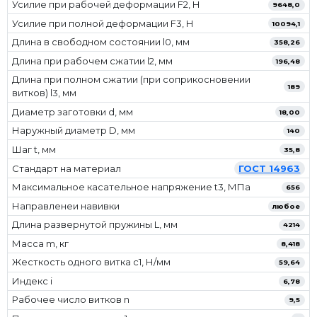
Усилие при рабочей деформации F2, Н
9648,0
Усилие при полной деформации F3, Н
10094,1
Длина в свободном состоянии l0, мм
358,26
Длина при рабочем сжатии l2, мм
196,48
Длина при полном сжатии (при соприкосновении
189
витков) l3, мм
Диаметр заготовки d, мм
18,00
Наружный диаметр D, мм
140
Шаг t, мм
35,8
Стандарт на материал
ГОСТ 14963
Максимальное касательное напряжение t3, МПа
656
Направленеи навивки
любое
Длина развернутой пружины L, мм
4214
Масса m, кг
8,418
Жесткость одного витка c1, Н/мм
59,64
Индекс i
6,78
Рабочее число витков n
9,5