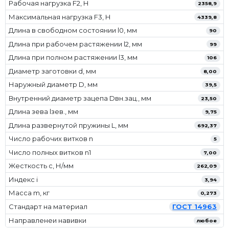
Рабочая нагрузка F2, Н
2358,9
Максимальная нагрузка F3, Н
4339,8
Длина в свободном состоянии l0, мм
90
Длина при рабочем растяжении l2, мм
99
Длина при полном растяжении l3, мм
106
Диаметр заготовки d, мм
8,00
Наружный диаметр D, мм
39,5
Внутренний диаметр зацепа Dвн.зац., мм
23,50
Длина зева lзев., мм
9,75
Длина развернутой пружины L, мм
692,37
Число рабочих витков n
5
Число полных витков n1
7,00
Жесткость с, Н/мм
262,09
Индекс i
3,94
Масса m, кг
0,273
Стандарт на материал
ГОСТ 14963
Направленеи навивки
любое