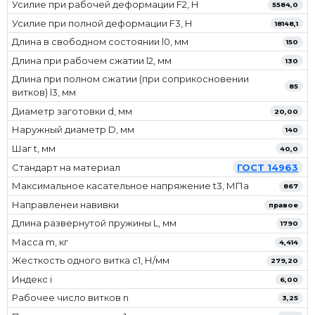
Усилие при рабочей деформации F2, Н
5584,0
Усилие при полной деформации F3, Н
18148,1
Длина в свободном состоянии l0, мм
150
Длина при рабочем сжатии l2, мм
130
Длина при полном сжатии (при соприкосновении
85
витков) l3, мм
Диаметр заготовки d, мм
20,00
Наружный диаметр D, мм
140
Шаг t, мм
40,0
Стандарт на материал
ГОСТ 14963
Максимальное касательное напряжение t3, МПа
867
Направленеи навивки
правое
Длина развернутой пружины L, мм
1790
Масса m, кг
4,414
Жесткость одного витка c1, Н/мм
279,20
Индекс i
6,00
Рабочее число витков n
3,25