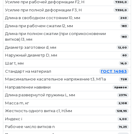
Усилие при рабочей деформации F2, Н
7350,0
Усилие при полной деформации F3, Н
7350,0
Длина в свободном состоянии l0, мм
240
Длина при рабочем сжатии l2, мм
183
Длина при полном сжатии (при соприкосновении
183
витков) l3, мм
Диаметр заготовки d, мм
12,00
Наружный диаметр D, мм
60
Шаг t, мм
16,0
Стандарт на материал
ГОСТ 14963
Максимальное касательное напряжение t3, МПа
728
Направленеи навивки
правое
Длина развернутой пружины L, мм
2374
Масса m, кг
2,108
Жесткость одного витка c1, Н/мм
128,95
Индекс i
4,00
Рабочее число витков n
14,25