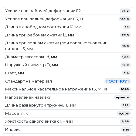
Усилие при рабочей деформации F2, Н
93,2
Усилие при полной деформации F3, Н
143,8
Длина в свободном состоянии l0, мм
33
Длина при рабочем сжатии l2, мм
22,5
Длина при полном сжатии (при соприкосновении
16,8
витков) l3, мм
Диаметр заготовки d, мм
1,60
Наружный диаметр D, мм
10,9
Шаг t, мм
3,4
Стандарт на материал
ГОСТ 1071
Максимальное касательное напряжение t3, МПа
1048
Направленеи навивки
правое
Длина развернутой пружины L, мм
322
Масса m, кг
0,005
Жесткость одного витка c1, Н/мм
8,88
Индекс i
5,81