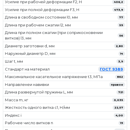
Усилие при рабочей деформации F2, Н
406,2
Усилие при полной деформации F3, Н
473,9
Длина в свободном состоянии l0, мм
77
Длина при рабочем сжатии l2, мм
59
Длина при полном сжатии (при соприкосновении
56
витков) l3, мм
Диаметр заготовки d, мм
2,80
Наружный диаметр D, мм
14
Шаг t, мм
3,9
Стандарт на материал
ГОСТ 9389
Максимальное касательное напряжение t3, МПа
862
Направленеи навивки
правое
Длина развернутой пружины L, мм
721
Масса m, кг
0,035
Жесткость одного витка c1, Н/мм
22,57
Индекс i
4,00
Рабочее число витков n
19