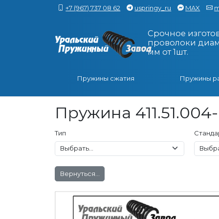
+7 (967) 737 08 62
uspringy_ru
MAX
m
Срочное изгото
проволоки диаме
мм от 1шт.
Пружины сжатия
Пружины р
Пружина 411.51.004
Тип
Станда
Вернуться...