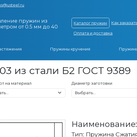
s@usteel.ru
вление пружин из
Как заказат
Каталог пружин
тром от 0.5 мм до 40
Оплата и доставка
астяжения
Пружины кручения
Пружины
-03 из стали Б2 ГОСТ 9389
рт на материал
Диаметр заготовки
Наименование: 
Тип: Пружина Сжати