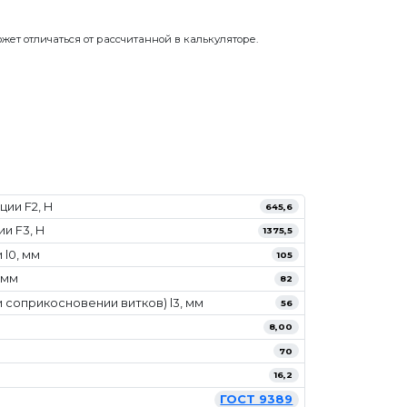
жет отличаться от рассчитанной в калькуляторе.
ии F2, Н
645,6
и F3, Н
1375,5
l0, мм
105
 мм
82
 соприкосновении витков) l3, мм
56
8,00
70
16,2
ГОСТ 9389