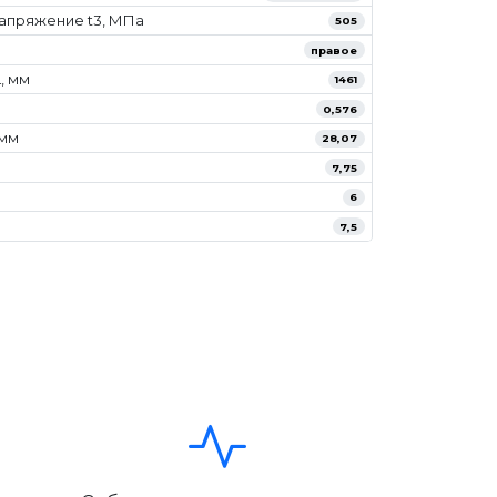
апряжение t3, МПа
505
правое
, мм
1461
0,576
/мм
28,07
7,75
6
7,5