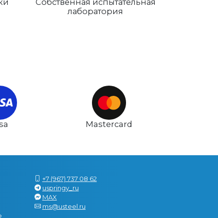
ки
Собственная испытательная
лаборатория
isa
Mastercard
+7 (967) 737 08 62
uspringy_ru
MAX
ms@usteel.ru
е