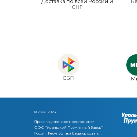
Доставка по всей России и
Бе
СНГ
СБП
М
© 2000-2026
Производственное предприятие
ООО "Уральский Пружинный Завод"
Россия, Ресупублика Башкортостан, г.