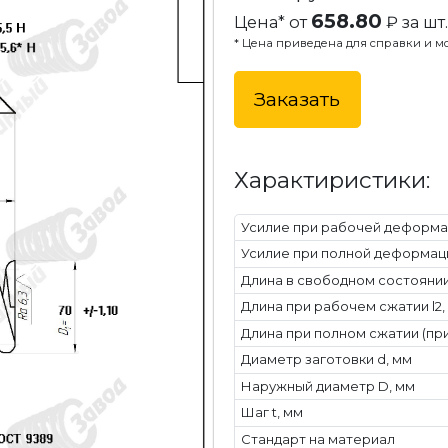
658.80
Цена* от
₽ за шт.
* Цена приведена для справки и мо
Заказать
Характиристики:
Усилие при рабочей деформац
Усилие при полной деформаци
Длина в свободном состоянии 
Длина при рабочем сжатии l2,
Длина при полном сжатии (при
Диаметр заготовки d, мм
Наружный диаметр D, мм
Шаг t, мм
Стандарт на материал