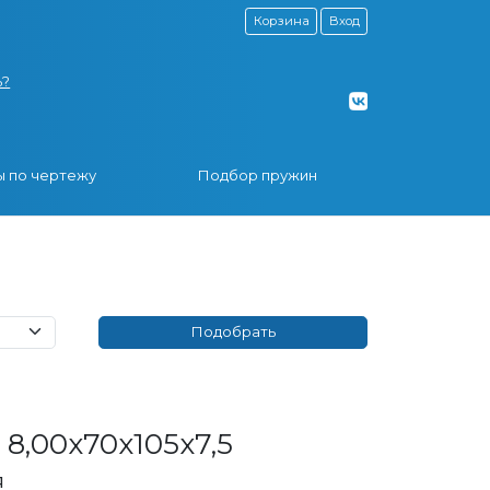
Корзина
Вход
ь?
 по чертежу
Подбор пружин
8,00x70x105x7,5
я