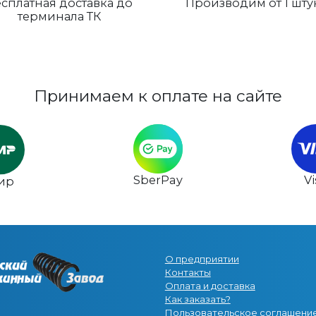
сплатная доставка до
Производим от 1 шту
терминала ТК
Принимаем к оплате на сайте
SberPay
V
ир
О предприятии
Контакты
Оплата и доставка
Как заказать?
Пользовательское соглашени