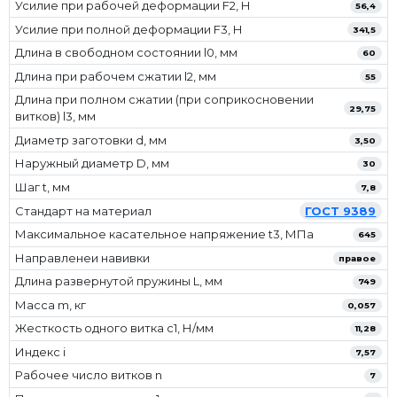
Усилие при рабочей деформации F2, Н
56,4
Усилие при полной деформации F3, Н
341,5
Длина в свободном состоянии l0, мм
60
Длина при рабочем сжатии l2, мм
55
Длина при полном сжатии (при соприкосновении
29,75
витков) l3, мм
Диаметр заготовки d, мм
3,50
Наружный диаметр D, мм
30
Шаг t, мм
7,8
Стандарт на материал
ГОСТ 9389
Максимальное касательное напряжение t3, МПа
645
Направленеи навивки
правое
Длина развернутой пружины L, мм
749
Масса m, кг
0,057
Жесткость одного витка c1, Н/мм
11,28
Индекс i
7,57
Рабочее число витков n
7