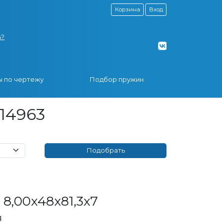
Корзина
Вход
ь?
 по чертежу
Подбор пружин
14963
8,00x48x81,3x7
я