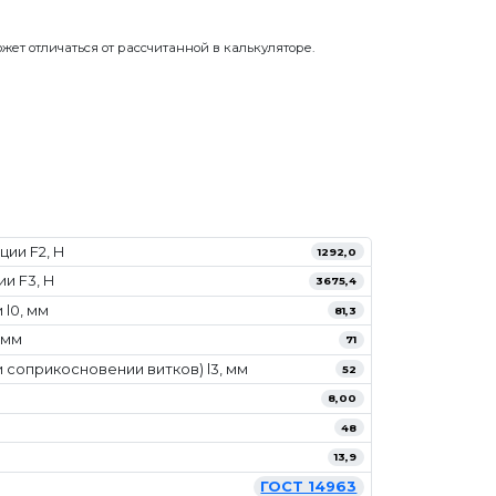
жет отличаться от рассчитанной в калькуляторе.
ии F2, Н
1292,0
и F3, Н
3675,4
l0, мм
81,3
 мм
71
 соприкосновении витков) l3, мм
52
8,00
48
13,9
ГОСТ 14963