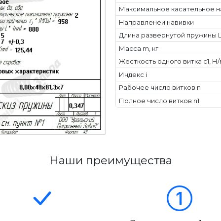
Максимальное касательное н
Направленеи навивки
Длина развернутой пружины L
Масса m, кг
Жесткость одного витка c1, Н
Индекс i
Рабочее число витков n
Полное число витков n1
Наши преимущества