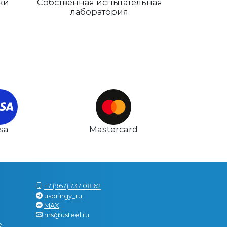
ки
Собственная испытательная
лаборатория
isa
Mastercard
+7 (967) 737 08 62
uspringy_ru
MAX
ms@usteel.ru
е