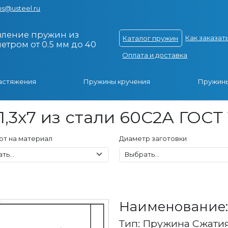
s@usteel.ru
вление пружин из
Как заказат
Каталог пружин
тром от 0.5 мм до 40
Оплата и доставка
астяжения
Пружины кручения
Пружины
,3x7 из стали 60С2А ГОСТ 
рт на материал
Диаметр заготовки
Наименование: 
Тип: Пружина Сжати