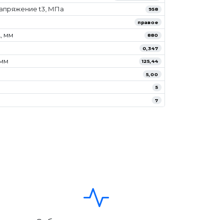
апряжение t3, МПа
958
правое
, мм
880
0,347
/мм
125,44
5,00
5
7