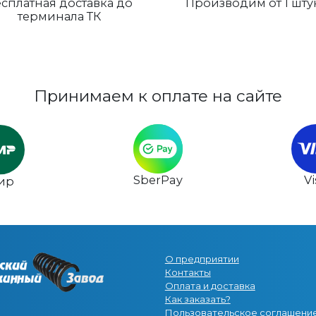
сплатная доставка до
Производим от 1 шту
терминала ТК
Принимаем к оплате на сайте
SberPay
V
ир
О предприятии
Контакты
Оплата и доставка
Как заказать?
Пользовательское соглашени