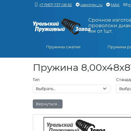
+7 (967) 737 08 62
uspringy_ru
MAX
m
Срочное изгото
проволоки диаме
мм от 1шт.
Пружины сжатия
Пружины р
Пружина 8,00x48x81
Тип
Станда
Вернуться...