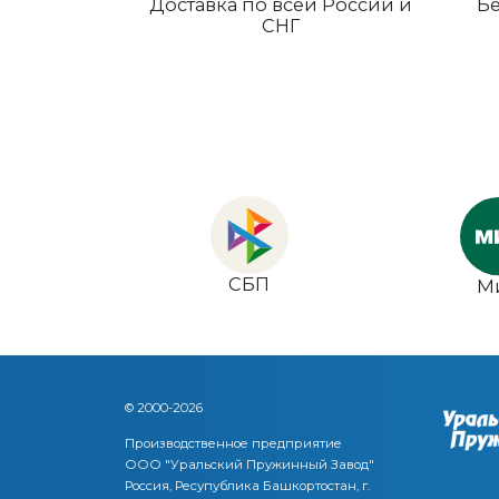
Доставка по всей России и
Бе
СНГ
СБП
М
© 2000-2026
Производственное предприятие
ООО "Уральский Пружинный Завод"
Россия, Ресупублика Башкортостан, г.