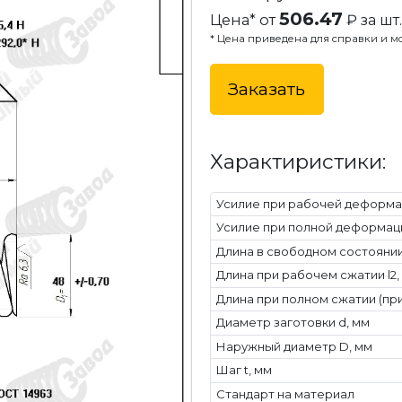
506.47
Цена* от
₽ за шт.
* Цена приведена для справки и мо
Заказать
Характиристики:
Усилие при рабочей деформац
Усилие при полной деформаци
Длина в свободном состоянии 
Длина при рабочем сжатии l2,
Длина при полном сжатии (при
Диаметр заготовки d, мм
Наружный диаметр D, мм
Шаг t, мм
Стандарт на материал