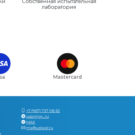
ки
Собственная испытательная
лаборатория
isa
Mastercard
+7 (967) 737 08 62
uspringy_ru
MAX
ms@usteel.ru
е