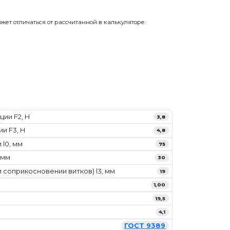
жет отличаться от рассчитанной в калькуляторе.
ии F2, Н
3,8
и F3, Н
4,8
l0, мм
75
 мм
30
 соприкосновении витков) l3, мм
19
1,00
19,5
4,1
ГОСТ 9389