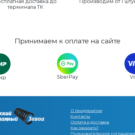
сплатная доставка до
Производим от 1 шту
терминала ТК
Принимаем к оплате на сайте
SberPay
V
ир
О предприятии
Контакты
Оплата и доставка
Как заказать?
Пользовательское соглашени