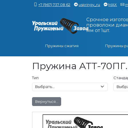
+7 (967) 737 08 62
uspringy_ru
MAX
m
Срочное изгото
проволоки диаме
мм от 1шт.
Пружины сжатия
Пружины р
Пружина АТТ-70ПГ.0
Тип
Станда
Вернуться...