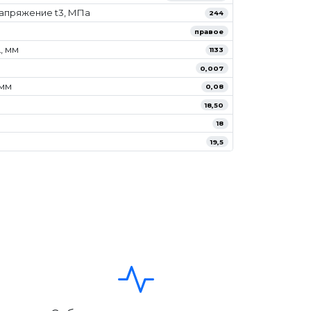
апряжение t3, МПа
244
правое
, мм
1133
0,007
/мм
0,08
18,50
18
19,5