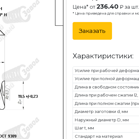
236.40
Цена* от
₽ за шт.
* Цена приведена для справки и мо
Заказать
Характиристики:
Усилие при рабочей деформац
Усилие при полной деформаци
Длина в свободном состоянии 
Длина при рабочем сжатии l2,
Длина при полном сжатии (при
Диаметр заготовки d, мм
Наружный диаметр D, мм
Шаг t, мм
Стандарт на материал