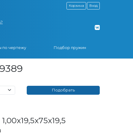
Корзина
Вход
ь?
 по чертежу
Подбор пружин
 9389
,00x19,5x75x19,5
я