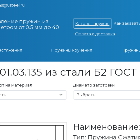
s@usteel.ru
вление пружин из
Как заказат
Каталог пружин
тром от 0.5 мм до 40
Оплата и доставка
астяжения
Пружины кручения
Пружины
1.03.135 из стали Б2 ГОСТ
рт на материал
Диаметр заготовки
Наименование: 1
Тип: Пружина Сжати