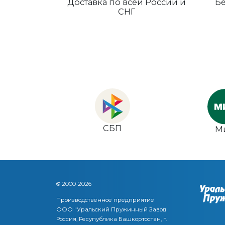
Доставка по всей России и
Бе
СНГ
СБП
М
© 2000-2026
Производственное предприятие
ООО "Уральский Пружинный Завод"
Россия, Ресупублика Башкортостан, г.