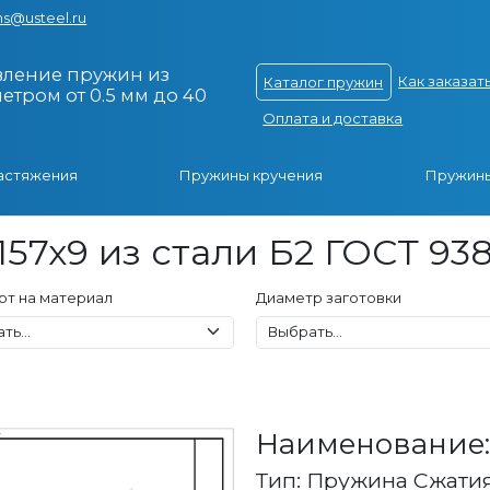
s@usteel.ru
вление пружин из
Как заказат
Каталог пружин
тром от 0.5 мм до 40
Оплата и доставка
астяжения
Пружины кручения
Пружины
157x9 из стали Б2 ГОСТ 93
рт на материал
Диаметр заготовки
Наименование: 
Тип: Пружина Сжати