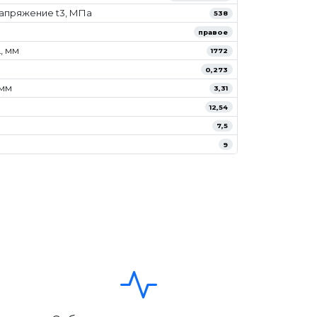
апряжение t3, МПа
538
правое
, мм
1772
0,273
/мм
3,31
12,54
7,5
9