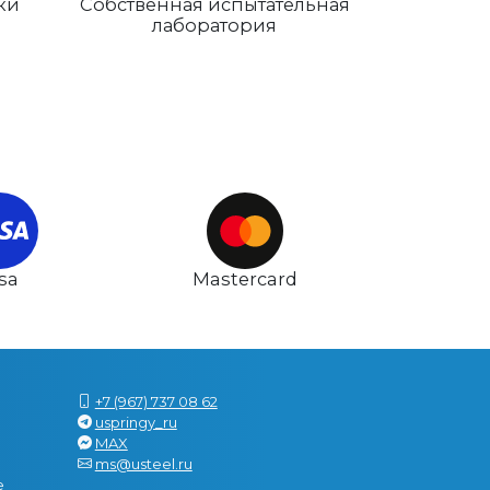
ки
Собственная испытательная
лаборатория
isa
Mastercard
+7 (967) 737 08 62
uspringy_ru
MAX
ms@usteel.ru
е