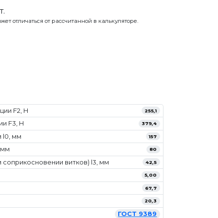
т.
жет отличаться от рассчитанной в калькуляторе.
ии F2, Н
255,1
и F3, Н
379,4
l0, мм
157
 мм
80
 соприкосновении витков) l3, мм
42,5
5,00
67,7
20,3
ГОСТ 9389