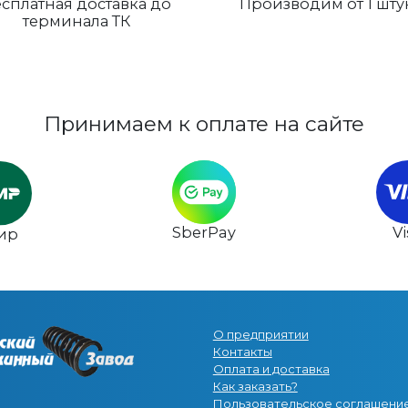
сплатная доставка до
Производим от 1 шту
терминала ТК
Принимаем к оплате на сайте
SberPay
V
ир
О предприятии
Контакты
Оплата и доставка
Как заказать?
Пользовательское соглашени