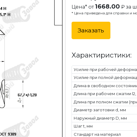
1668.00
Цена* от
₽ за ш
* Цена приведена для справки и мо
Заказать
Характиристики:
Усилие при рабочей деформац
Усилие при полной деформаци
Длина в свободном состоянии 
Длина при рабочем сжатии l2,
Длина при полном сжатии (при
Диаметр заготовки d, мм
Наружный диаметр D, мм
Шаг t, мм
Стандарт на материал