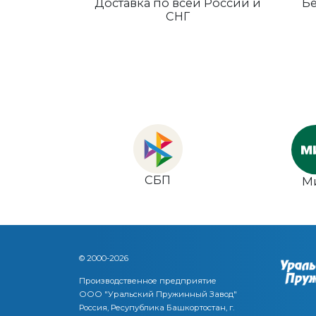
Доставка по всей России и
Бе
СНГ
СБП
М
© 2000-2026
Производственное предприятие
ООО "Уральский Пружинный Завод"
Россия, Ресупублика Башкортостан, г.