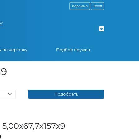
Корзина
Вход
ь?
 по чертежу
Подбор пружин
89
5,00x67,7x157x9
я