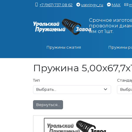
+7 (967) 737 08 62
uspringy_ru
MAX
m
Срочное изгото
проволоки диаме
мм от 1шт.
Пружины сжатия
Пружины р
Пружина 5,00x67,7x
Тип
Станда
Вернуться...