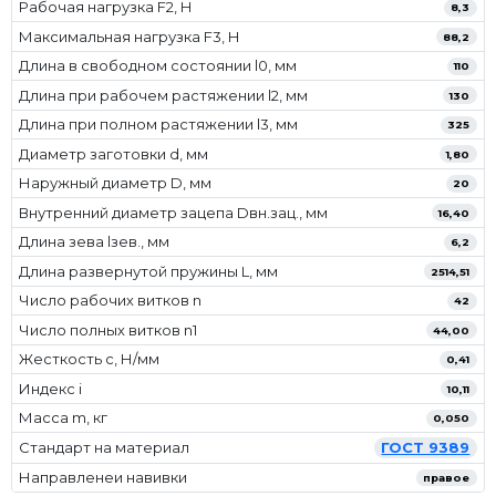
Рабочая нагрузка F2, Н
8,3
Максимальная нагрузка F3, Н
88,2
Длина в свободном состоянии l0, мм
110
Длина при рабочем растяжении l2, мм
130
Длина при полном растяжении l3, мм
325
Диаметр заготовки d, мм
1,80
Наружный диаметр D, мм
20
Внутренний диаметр зацепа Dвн.зац., мм
16,40
Длина зева lзев., мм
6,2
Длина развернутой пружины L, мм
2514,51
Число рабочих витков n
42
Число полных витков n1
44,00
Жесткость с, Н/мм
0,41
Индекс i
10,11
Масса m, кг
0,050
Стандарт на материал
ГОСТ 9389
Направленеи навивки
правое