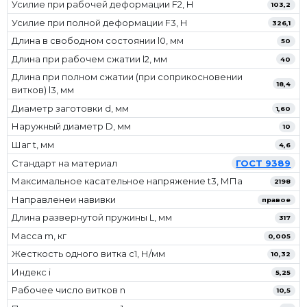
Усилие при рабочей деформации F2, Н
103,2
Усилие при полной деформации F3, Н
326,1
Длина в свободном состоянии l0, мм
50
Длина при рабочем сжатии l2, мм
40
Длина при полном сжатии (при соприкосновении
18,4
витков) l3, мм
Диаметр заготовки d, мм
1,60
Наружный диаметр D, мм
10
Шаг t, мм
4,6
Стандарт на материал
ГОСТ 9389
Максимальное касательное напряжение t3, МПа
2198
Направленеи навивки
правое
Длина развернутой пружины L, мм
317
Масса m, кг
0,005
Жесткость одного витка c1, Н/мм
10,32
Индекс i
5,25
Рабочее число витков n
10,5