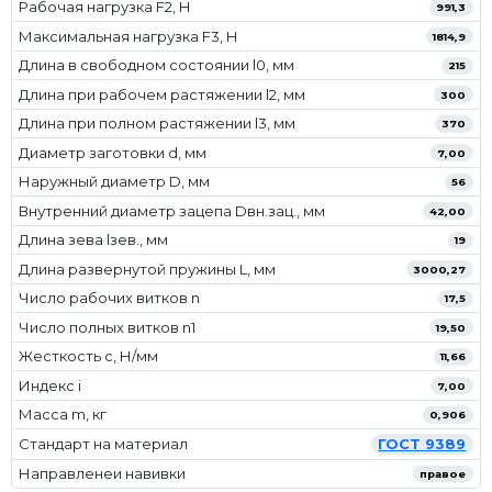
Рабочая нагрузка F2, Н
991,3
Максимальная нагрузка F3, Н
1814,9
Длина в свободном состоянии l0, мм
215
Длина при рабочем растяжении l2, мм
300
Длина при полном растяжении l3, мм
370
Диаметр заготовки d, мм
7,00
Наружный диаметр D, мм
56
Внутренний диаметр зацепа Dвн.зац., мм
42,00
Длина зева lзев., мм
19
Длина развернутой пружины L, мм
3000,27
Число рабочих витков n
17,5
Число полных витков n1
19,50
Жесткость с, Н/мм
11,66
Индекс i
7,00
Масса m, кг
0,906
Стандарт на материал
ГОСТ 9389
Направленеи навивки
правое