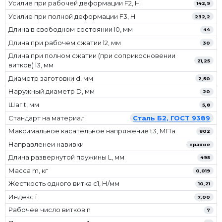
Усилие при рабочей деформации F2, Н
142,9
Усилие при полной деформации F3, Н
232,2
Длина в свободном состоянии l0, мм
44
Длина при рабочем сжатии l2, мм
30
Длина при полном сжатии (при соприкосновении
21,25
витков) l3, мм
Диаметр заготовки d, мм
2,50
Наружный диаметр D, мм
20
Шаг t, мм
5,8
Стандарт на материал
Сталь Б2, ГОСТ 9389
Максимальное касательное напряжение t3, МПа
802
Направленеи навивки
правое
Длина развернутой пружины L, мм
495
Масса m, кг
0,019
Жесткость одного витка c1, Н/мм
10,21
Индекс i
7,00
Рабочее число витков n
7