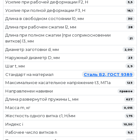
Усилие при рабочей деформации F2, Н
3,5
Усилие при полной деформации F3, Н
16,1
Длина в свободном состоянии l0, мм
30
Длина при рабочем сжатии l2, мм
28
Длина при полном сжатии (при соприкосновении
21
витков) l3, мм
Диаметр заготовки d, мм
2,00
Наружный диаметр D, мм
23
Шаг t, мм
2,9
Стандарт на материал
Сталь Б2, ГОСТ 9389
Максимальное касательное напряжение t3, МПа
123
Направленеи навивки
правое
Длина развернутой пружины L, мм
627
Масса m, кг
0,015
Жесткость одного витка c1, Н/мм
1,75
Индекс i
10,50
Рабочее число витков n
9,5