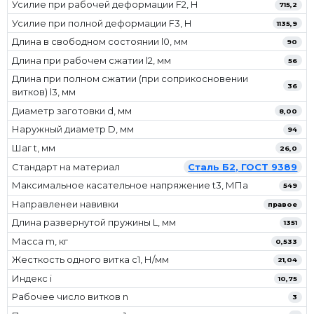
Усилие при рабочей деформации F2, Н
715,2
Усилие при полной деформации F3, Н
1135,9
Длина в свободном состоянии l0, мм
90
Длина при рабочем сжатии l2, мм
56
Длина при полном сжатии (при соприкосновении
36
витков) l3, мм
Диаметр заготовки d, мм
8,00
Наружный диаметр D, мм
94
Шаг t, мм
26,0
Стандарт на материал
Сталь Б2, ГОСТ 9389
Максимальное касательное напряжение t3, МПа
549
Направленеи навивки
правое
Длина развернутой пружины L, мм
1351
Масса m, кг
0,533
Жесткость одного витка c1, Н/мм
21,04
Индекс i
10,75
Рабочее число витков n
3