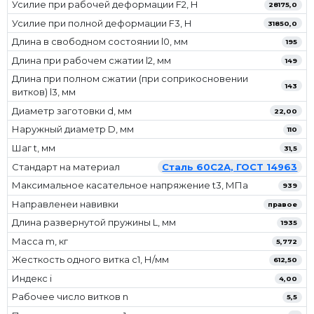
Усилие при рабочей деформации F2, Н
28175,0
Усилие при полной деформации F3, Н
31850,0
Длина в свободном состоянии l0, мм
195
Длина при рабочем сжатии l2, мм
149
Длина при полном сжатии (при соприкосновении
143
витков) l3, мм
Диаметр заготовки d, мм
22,00
Наружный диаметр D, мм
110
Шаг t, мм
31,5
Стандарт на материал
Сталь 60С2А, ГОСТ 14963
Максимальное касательное напряжение t3, МПа
939
Направленеи навивки
правое
Длина развернутой пружины L, мм
1935
Масса m, кг
5,772
Жесткость одного витка c1, Н/мм
612,50
Индекс i
4,00
Рабочее число витков n
5,5