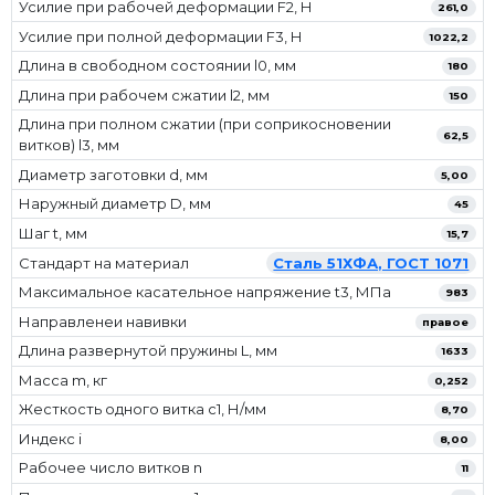
Усилие при рабочей деформации F2, Н
261,0
Усилие при полной деформации F3, Н
1022,2
Длина в свободном состоянии l0, мм
180
Длина при рабочем сжатии l2, мм
150
Длина при полном сжатии (при соприкосновении
62,5
витков) l3, мм
Диаметр заготовки d, мм
5,00
Наружный диаметр D, мм
45
Шаг t, мм
15,7
Стандарт на материал
Сталь 51ХФА, ГОСТ 1071
Максимальное касательное напряжение t3, МПа
983
Направленеи навивки
правое
Длина развернутой пружины L, мм
1633
Масса m, кг
0,252
Жесткость одного витка c1, Н/мм
8,70
Индекс i
8,00
Рабочее число витков n
11