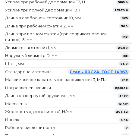
Усилие при рабочей деформации F2, Н
5165,4
Усилие при полной деформации F3, Н
27479,6
Длина в свободном состоянии l0, мм
325
Длина при рабочем сжатии l2, мм
300
Длина при полном сжатии (при соприкосновении
192
витков) l3, мм
Диаметр заготовки d, мм
24,00
Наружный диаметр D, мм
155
Шаг t, мм
43,0
Стандарт на материал
Сталь 60С2А, ГОСТ 14963
Максимальное касательное напряжение t3, МПа
849
Направленеи навивки
правое
Длина развернутой пружины L, мм
3497
Масса m, кг
12,417
Жесткость одного витка c1, Н/мм
206,62
Индекс i
5,46
Рабочее число витков n
7