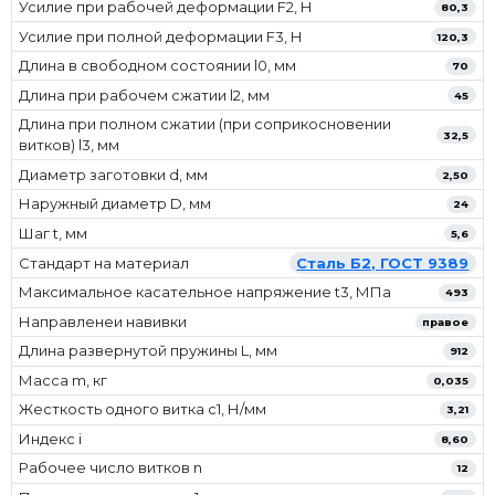
Усилие при рабочей деформации F2, Н
80,3
Усилие при полной деформации F3, Н
120,3
Длина в свободном состоянии l0, мм
70
Длина при рабочем сжатии l2, мм
45
Длина при полном сжатии (при соприкосновении
32,5
витков) l3, мм
Диаметр заготовки d, мм
2,50
Наружный диаметр D, мм
24
Шаг t, мм
5,6
Стандарт на материал
Сталь Б2, ГОСТ 9389
Максимальное касательное напряжение t3, МПа
493
Направленеи навивки
правое
Длина развернутой пружины L, мм
912
Масса m, кг
0,035
Жесткость одного витка c1, Н/мм
3,21
Индекс i
8,60
Рабочее число витков n
12