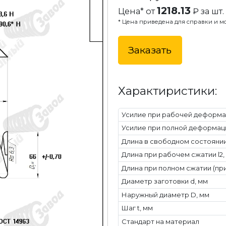
1218.13
Цена* от
₽ за шт.
* Цена приведена для справки и мо
Заказать
Характиристики:
Усилие при рабочей деформац
Усилие при полной деформаци
Длина в свободном состоянии 
Длина при рабочем сжатии l2,
Длина при полном сжатии (при
Диаметр заготовки d, мм
Наружный диаметр D, мм
Шаг t, мм
Стандарт на материал