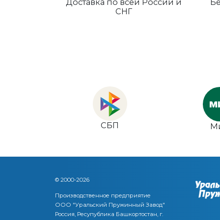
Доставка по всей России и
Бе
СНГ
СБП
М
© 2000-2026
Производственное предприятие
ООО "Уральский Пружинный Завод"
Россия, Ресупублика Башкортостан, г.