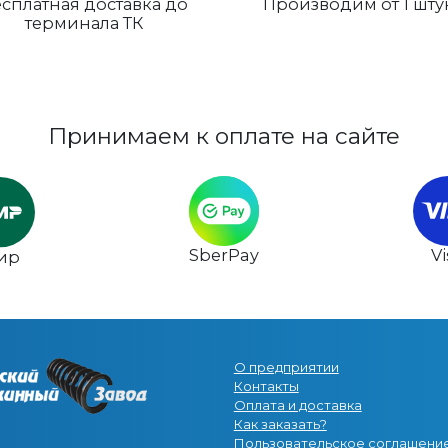
сплатная доставка до
Производим от 1 шту
терминала ТК
Принимаем к оплате на сайте
SberPay
V
ир
О предприятии
Контакты
Оплата и доставка
Как заказать?
Пользовательское соглашени