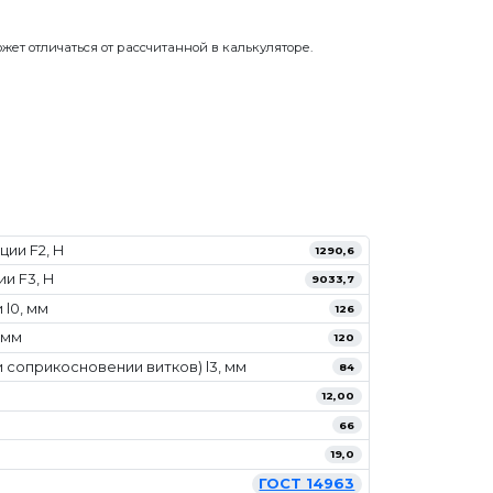
жет отличаться от рассчитанной в калькуляторе.
ии F2, Н
1290,6
и F3, Н
9033,7
l0, мм
126
 мм
120
 соприкосновении витков) l3, мм
84
12,00
66
19,0
ГОСТ 14963