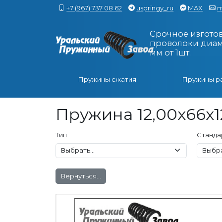
+7 (967) 737 08 62
uspringy_ru
MAX
m
Срочное изгото
проволоки диаме
мм от 1шт.
Пружины сжатия
Пружины р
Пружина 12,00x66x1
Тип
Станда
Вернуться...