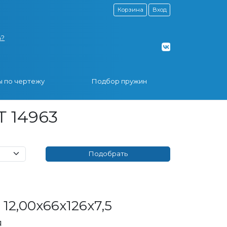
Корзина
Вход
ь?
 по чертежу
Подбор пружин
Т 14963
12,00x66x126x7,5
я