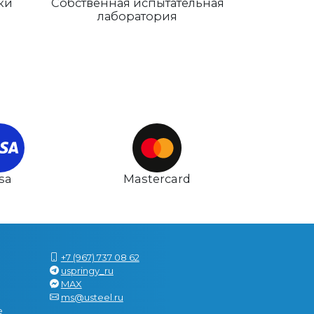
ки
Собственная испытательная
лаборатория
isa
Mastercard
+7 (967) 737 08 62
uspringy_ru
MAX
ms@usteel.ru
е