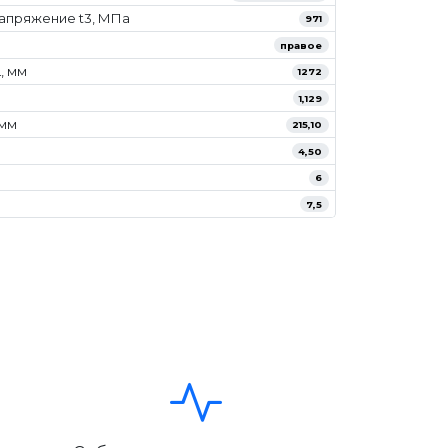
апряжение t3, МПа
971
правое
, мм
1272
1,129
/мм
215,10
4,50
6
7,5