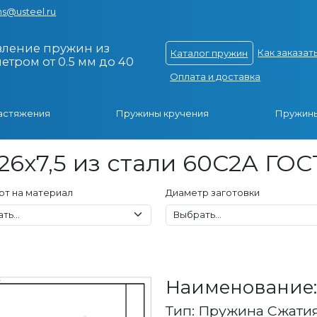
s@usteel.ru
вление пружин из
Как заказат
Каталог пружин
тром от 0.5 мм до 40
Оплата и доставка
астяжения
Пружины кручения
Пружины
26x7,5 из стали 60С2А ГОС
рт на материал
Диаметр заготовки
Наименование: 
Тип: Пружина Сжати