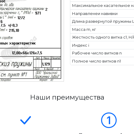
Максимальное касательное н
Направленеи навивки
Длина развернутой пружины L
Масса m, кг
Жесткость одного витка c1, Н
Индекс i
Рабочее число витков n
Полное число витков n1
Наши преимущества